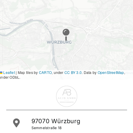
Leaflet
|
Map tiles by
CARTO
, under
CC BY 3.0
. Data by
OpenStreetMap
,
under ODbL.
97070 Würzburg
Semmelstraße 18