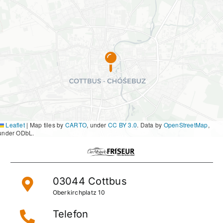
Leaflet
|
Map tiles by
CARTO
, under
CC BY 3.0
. Data by
OpenStreetMap
,
under ODbL.
03044 Cottbus
Oberkirchplatz 10
Telefon