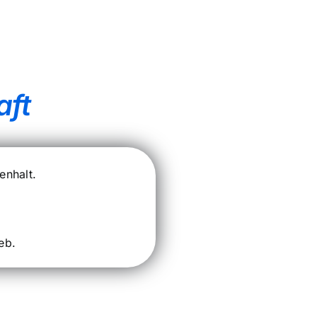
aft
enhalt.
eb.