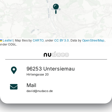
Leaflet
|
Map tiles by
CARTO
, under
CC BY 3.0
. Data by
OpenStreetMap
,
under ODbL.
96253 Untersiemau
Hirtengasse 20
Mail
david@nudaco.de