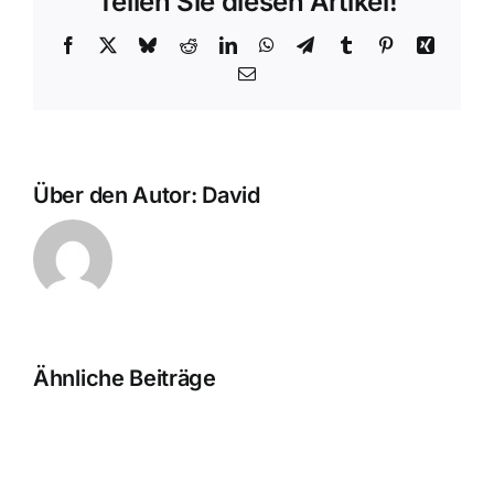
Teilen Sie diesen Artikel!
Facebook
X
Bluesky
Reddit
LinkedIn
WhatsApp
Telegram
Tumblr
Pinterest
Xing
E-
Mail
Über den Autor:
David
Ähnliche Beiträge