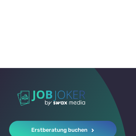
Club Katze | Azubi
Erstberatung buchen